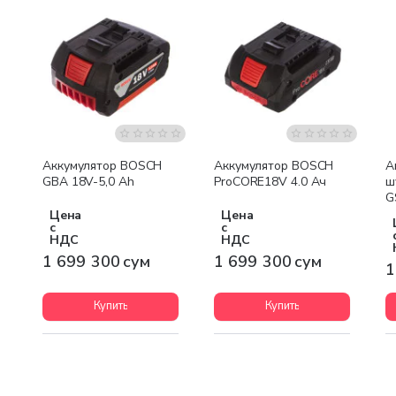
Бесплатная доставка
Бесплатная доставка
Аккумулятор BOSCH
Аккумулятор BOSCH
А
GBA 18V-5,0 Ah
ProCORE18V 4.0 Ач
ш
G
Цена
Цена
с
с
НДС
НДС
1 699 300 сум
1 699 300 сум
1
Купить
Купить