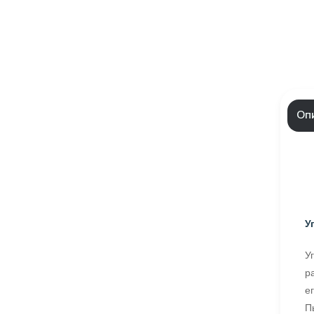
Оп
У
У
р
е
П