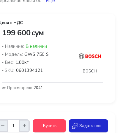
ерсальная малая бо...
Ещё...
Цена с НДС
 199 600 сум
Наличие:
В наличии
Модель:
GWS 750 S
Вес:
1.80кг
SKU:
0601394121
BOSCH
Просмотрено:
2041
Купить
Задать вопрос