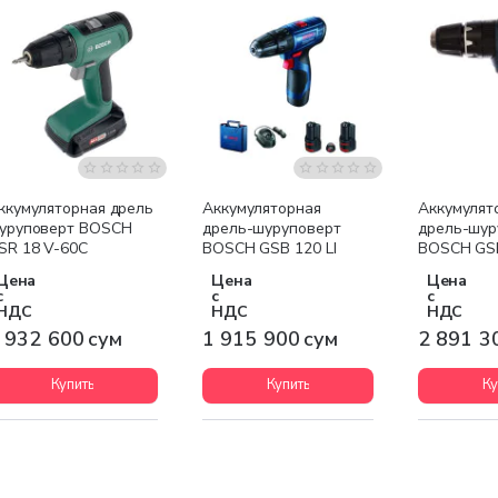
Бесплатная доставка
Бесплатная доставка
Бесплатна
ккумуляторная дрель
Аккумуляторная
Аккумулят
уруповерт BOSCH
дрель-шуруповерт
дрель-шур
SR 18 V-60С
BOSCH GSB 120 LI
BOSCH GS
2x2,0 Ah
Цена
Цена
Цена
с
с
с
НДС
НДС
НДС
 932 600 сум
1 915 900 сум
2 891 3
Купить
Купить
Ку