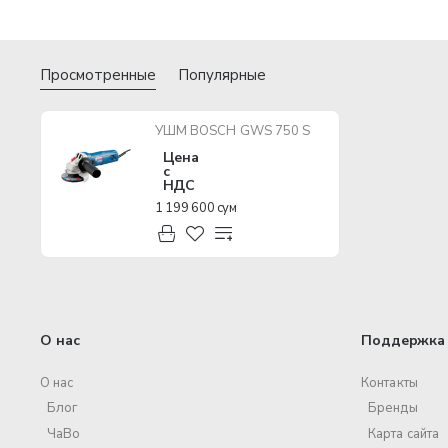
Просмотренные
Популярные
УШМ BOSCH GWS 750 S
Цена
с
НДС
1 199 600 сум
О нас
Поддержка 
О нас
Контакты
Блог
Бренды
ЧаВо
Карта сайта