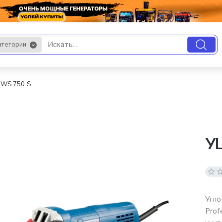
атегории
.
WS 750 S
У
Угло
Prof