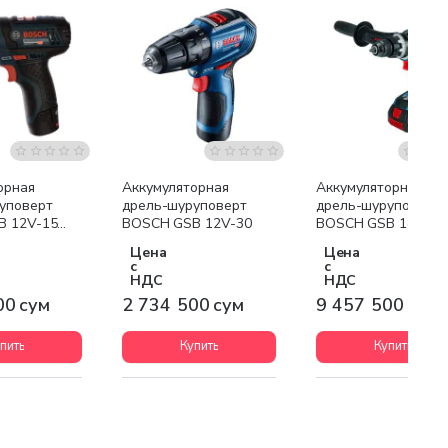
я доставка
Бесплатная доставка
Бесплатная доставк
орная
Аккумуляторная
Аккумуляторная
уповерт
дрель-шуруповерт
дрель-шуруповерт
B 12V-15
BOSCH GSB 12V-30
BOSCH GSB 18V-11
(GBA 2x5.0 Ah+GAL
Цена
Цена
1840)
с
с
НДС
НДС
00 сум
2 734 500 сум
9 457 500 сум
пить
Купить
Купить