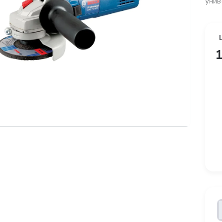
унив
1
платная доставка