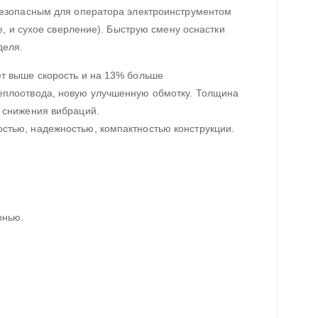
езопасным для оператора электроинструментом
, и сухое сверление). Быструю смену оснастки
деля.
ет выше скорость и на 13% больше
теплоотвода, новую улучшенную обмотку. Толщина
я снижения вибраций.
стью, надежностью, компактностью конструкции.
онью.