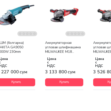
Бесплатная доставка
Бесплатная доставка
Бесплатна
ШМ (болгарка)
Аккумуляторная
Аккумулят
AKITA GA9050
угловая шлифмашина
угловая 
000W 230mm
MILWAUKEE M18
MILWAUKE
CAG125X-0X (кейс HD
CAG125XPD
Цена
Цена
Цена
BOX)
HD BOX)
с
с
с
НДС
НДС
НДС
 227 000 сум
3 133 800 сум
3 526 8
Купить
Купить
Ку