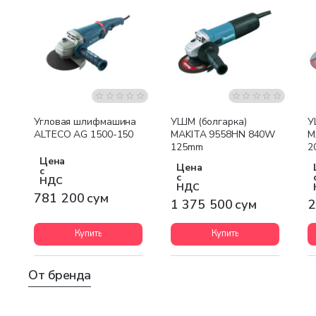
Бесплатная доставка
Угловая шлифмашина
УШМ (болгарка)
У
ALTECO AG 1500-150
MAKITA 9558HN 840W
M
125mm
2
Цена
Цена
с
с
НДС
НДС
781 200 сум
1 375 500 сум
2
Купить
Купить
От бренда