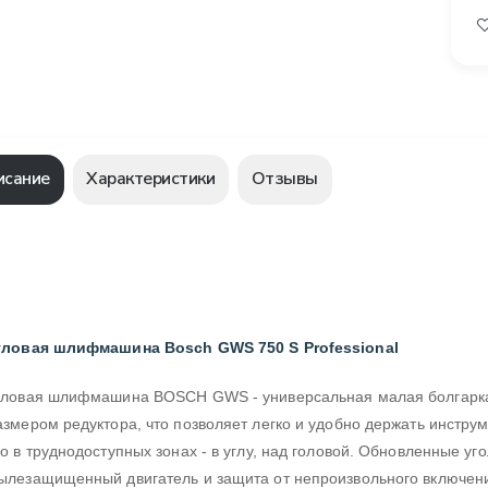
исание
Характеристики
Отзывы
гловая шлифмашина Bosch GWS 750 S Professional
гловая шлифмашина BOSCH GWS - универсальная малая болгарка
азмером редуктора, что позволяет легко и удобно держать инстру
го в труднодоступных зонах - в углу, над головой. Обновленные у
ылезащищенный двигатель и защита от непроизвольного включен