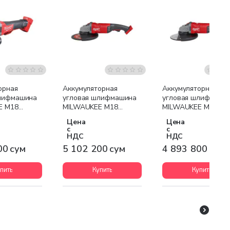
я доставка
Бесплатная доставка
Бесплатная доставк
орная
Аккумуляторная
Аккумуляторная
шлифмашина
угловая шлифмашина
угловая шлифмаши
E M18
MILWAUKEE M18
MILWAUKEE M18
B-0Х (кейс
FLAG180 XPDB-0 FUEL
FLAG230 XPDB-0 FU
Цена
Цена
с
с
НДС
НДС
00 сум
5 102 200 сум
4 893 800 сум
пить
Купить
Купить