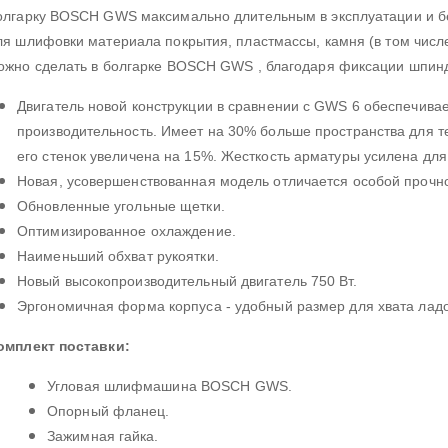
олгарку BOSCH GWS максимально длительным в эксплуатации и б
ля шлифовки материала покрытия, пластмассы, камня (в том числе
ожно сделать в болгарке BOSCH GWS , благодаря фиксации шпин
Двигатель новой конструкции в сравнении с GWS 6 обеспечива
производительность. Имеет на 30% больше пространства для 
его стенок увеличена на 15%. Жесткость арматуры усилена дл
Новая, усовершенствованная модель отличается особой прочно
Обновленные угольные щетки.
Оптимизированное охлаждение.
Наименьший обхват рукоятки.
Новый высокопроизводительный двигатель 750 Вт.
Эргономичная форма корпуса - удобный размер для хвата лад
омплект поставки:
Угловая шлифмашина BOSCH GWS.
Опорный фланец.
Зажимная гайка.