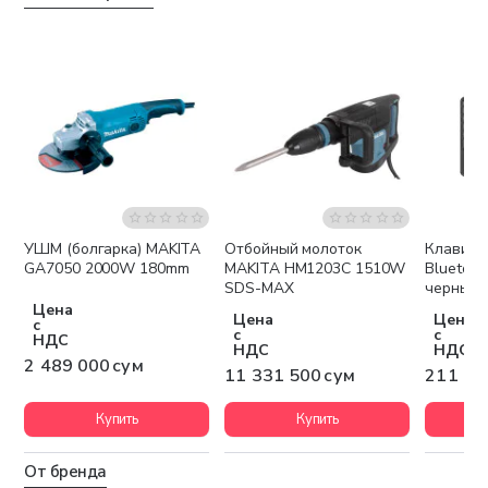
УШМ (болгарка) MAKITA
Отбойный молоток
Клавиат
Бесплатная доставка
Бесплатная доставка
GA7050 2000W 180mm
MAKITA HM1203C 1510W
Bluetoo
SDS-MAX
черный
Цена
Цена
Цена
с
с
с
НДС
НДС
НДС
2 489 000 сум
11 331 500 сум
211 80
Купить
Купить
От бренда