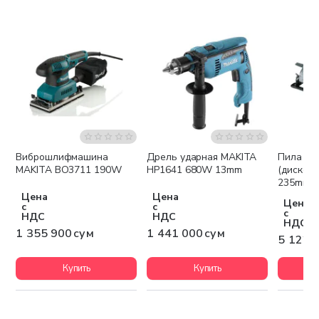
Виброшлифмашина
Дрель ударная MAKITA
Пила ци
Бесплатная доставка
Бесплатная доставка
Беспла
MAKITA BO3711 190W
HP1641 680W 13mm
(дискова
235mm 
Цена
Цена
Цена
с
с
с
НДС
НДС
НДС
1 355 900 сум
1 441 000 сум
5 122 
Купить
Купить