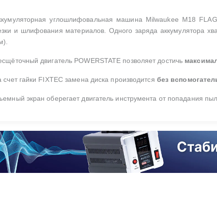
ккумуляторная углошлифовальная машина Milwaukee M18 FLAG
езки и шлифования материалов. Одного заряда аккумулятора хва
м).
есщёточный двигатель POWERSTATE позволяет достичь
максима
а счет гайки FIXTEC замена диска производится
без вспомогате
ъемный экран оберегает двигатель инструмента от попадания пыл