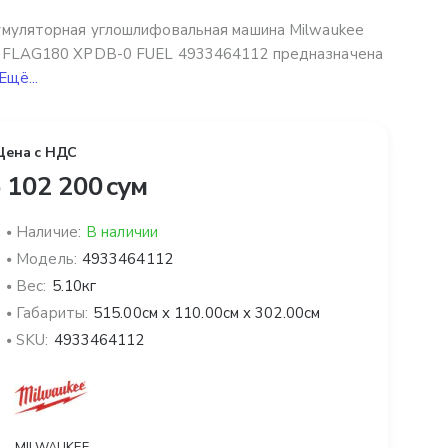
муляторная углошлифовальная машина Milwaukee
 FLAG180 XPDB-0 FUEL 4933464112 предназначена
Ещё...
Цена с НДС
 102 200 сум
Наличие:
В наличии
Модель:
4933464112
Вес:
5.10кг
Габариты:
515.00см x 110.00см x 302.00см
SKU:
4933464112