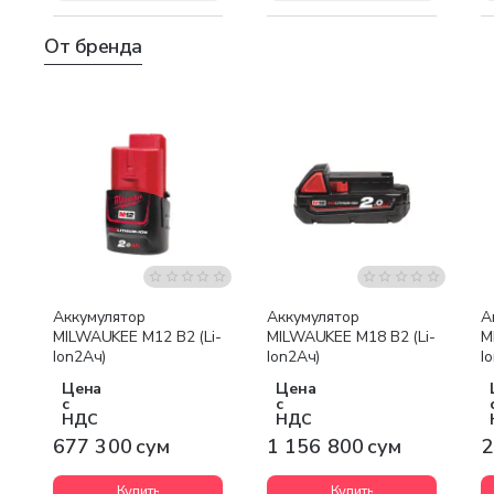
От бренда
Бесплатная доставка
Аккумулятор
Аккумулятор
А
MILWAUKEE M12 B2 (Li-
MILWAUKEE M18 B2 (Li-
M
Ion2Ач)
Ion2Ач)
I
Цена
Цена
с
с
НДС
НДС
677 300 сум
1 156 800 сум
2
Купить
Купить