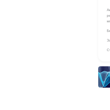
А
р
м
Б
З
С