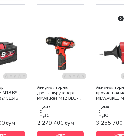
я доставка
Бесплатная доставка
Бесплатная доставк
ор
Аккумуляторная
Аккумуляторная
 M18 B9 (Li-
дрель-шуруповерт
прочистная машина
932451245
Milwaukee M12 BDD-
MILWAUKEE M12 BD
202С
0C
Цена
Цена
с
с
НДС
НДС
00 сум
2 279 400 сум
3 255 700 сум
пить
Купить
Купить