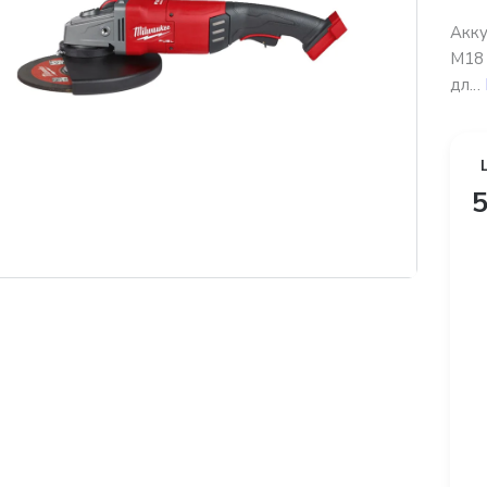
Акку
M18
дл...
5
платная доставка