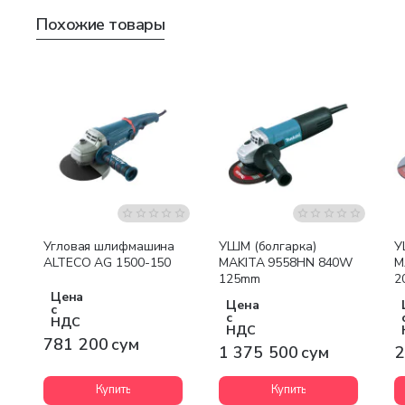
Похожие товары
Бесплатная доставка
Угловая шлифмашина
УШМ (болгарка)
У
ALTECO AG 1500-150
MAKITA 9558HN 840W
M
125mm
2
Цена
Цена
с
с
НДС
НДС
781 200 сум
1 375 500 сум
2
Купить
Купить