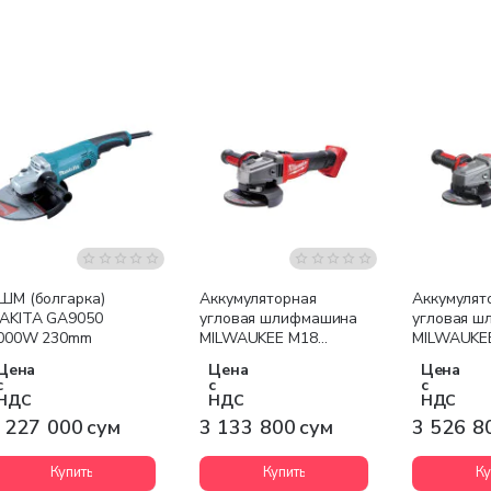
Бесплатная доставка
Бесплатная доставка
Бесплатна
ШМ (болгарка)
Аккумуляторная
Аккумулят
AKITA GA9050
угловая шлифмашина
угловая 
000W 230mm
MILWAUKEE M18
MILWAUKE
CAG125X-0X (кейс HD
CAG125XPD
Цена
Цена
Цена
BOX)
HD BOX)
с
с
с
НДС
НДС
НДС
 227 000 сум
3 133 800 сум
3 526 8
Купить
Купить
Ку