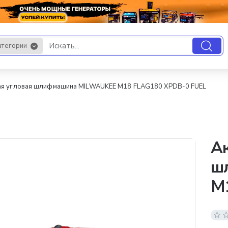
атегории
.
ая угловая шлифмашина MILWAUKEE M18 FLAG180 XPDB-0 FUEL
Ак
ш
M