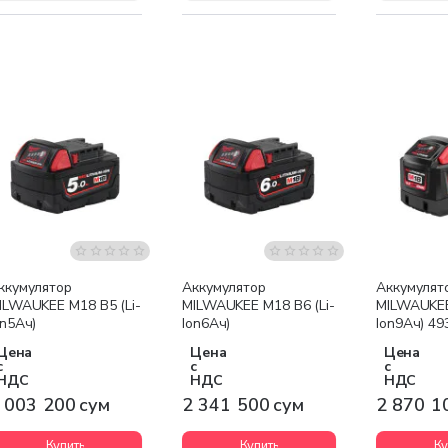
Бесплатная доставка
Бесплатная доставка
Бесплатна
ккумулятор
Аккумулятор
Аккумулят
ILWAUKEE M18 B5 (Li-
MILWAUKEE M18 B6 (Li-
MILWAUKEE
on5Ач)
Ion6Ач)
Ion9Ач) 4
Цена
Цена
Цена
с
с
с
НДС
НДС
НДС
 003 200 сум
2 341 500 сум
2 870 1
Купить
Купить
Ку