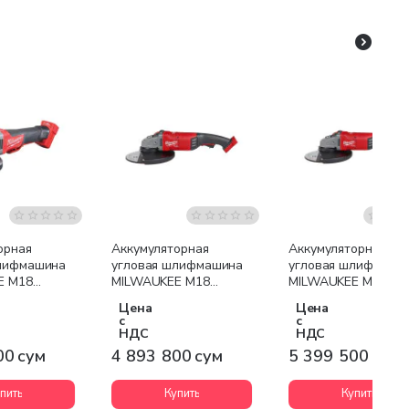
я доставка
Бесплатная доставка
Бесплатная доставк
орная
Аккумуляторная
Аккумуляторная
шлифмашина
угловая шлифмашина
угловая шлифмаши
E M18
MILWAUKEE M18
MILWAUKEE M18
B-0Х (кейс
FLAG230 XPDB-0 FUEL
FLAG230 XPDB-0С
Цена
Цена
FUEL
с
с
НДС
НДС
00 сум
4 893 800 сум
5 399 500 сум
пить
Купить
Купить