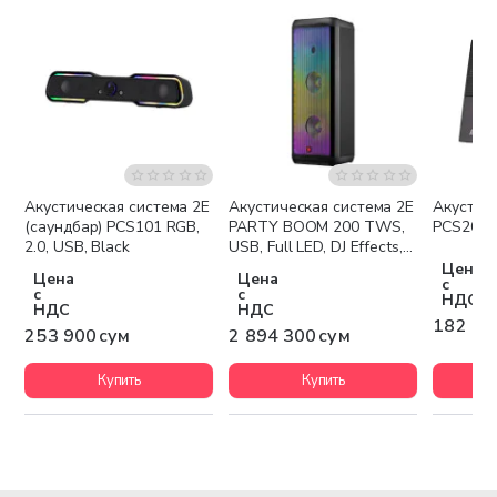
Акустическая система 2E
Акустическая система 2E
Акустич
Бесплатная доставка
(саундбар) PCS101 RGB,
PARTY BOOM 200 TWS,
PCS202, 
2.0, USB, Black
USB, Full LED, DJ Effects,
Wireless
Цена
Цена
Цена
с
с
с
НДС
НДС
НДС
182 50
253 900 сум
2 894 300 сум
Купить
Купить