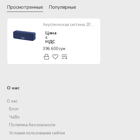
Просмотренные
Популярные
Акустическая система 2E SoundXBlock TWS, MP3, Wireless, Waterproof Blue
Цена
с
НДС
396 600 сум
О нас
О нас
Блог
ЧаВо
Политика безопасности
Условия пользования сайтом