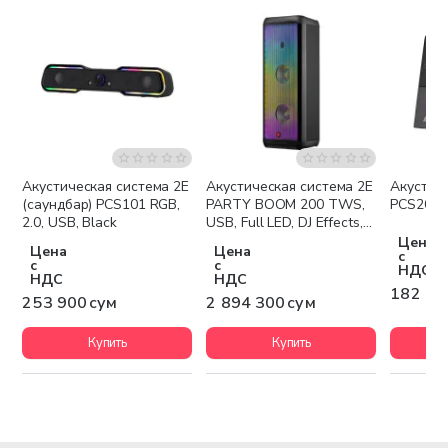
Акустическая система 2E
Акустическая система 2E
Акустич
Бесплатная доставка
(саундбар) PCS101 RGB,
PARTY BOOM 200 TWS,
PCS202, 
2.0, USB, Black
USB, Full LED, DJ Effects,
Wireless
Цена
Цена
Цена
с
с
с
НДС
НДС
НДС
182 50
253 900 сум
2 894 300 сум
Купить
Купить