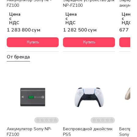
Бесплатная доставка
Бесплатная доставка
FZ100
NP-FZ100
аккумул
Цена
Цена
Цена
с
с
с
НДС
НДС
НДС
1 283 800 сум
1 282 500 сум
677 30
Купить
Купить
От бренда
Аккумулятор Sony NP-
Беспроводной джойстик
Беспров
Бесплатная доставка
Бесплатная доставка
Беспла
FZ100
PS5
Sony WF