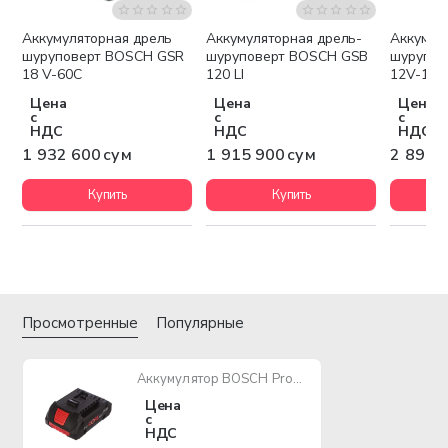
A
Аккумуляторная дрель
Аккумуляторная дрель-
Аккумул
Бесплатная доставка
Бесплатная доставка
Беспла
шуруповерт BOSCH GSR
шуруповерт BOSCH GSB
шурупов
18 V-60С
120 LI
12V-15 2
Цена
Цена
Цена
с
с
с
НДС
НДС
НДС
1 932 600 сум
1 915 900 сум
2 891 
Купить
Купить
Просмотренные
Популярные
Аккумулятор BOSCH ProCORE18V 4.0 Ач
Цена
с
НДС