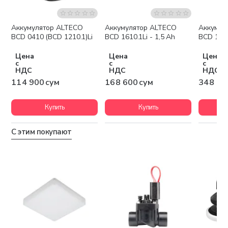
Аккумулятор ALTECO
Аккумулятор ALTECO
Аккумул
BCD 0410 (BCD 1210.1)Li
BCD 1610.1Li - 1,5 Ah
BCD 180
Цена
Цена
Цена
с
с
с
НДС
НДС
НДС
114 900 сум
168 600 сум
348 60
Купить
Купить
С этим покупают