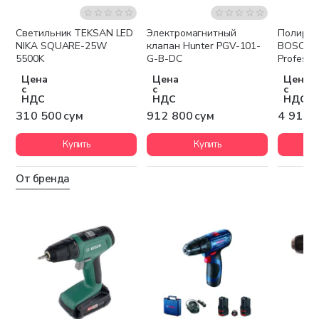
Светильник TEKSAN LED
Электромагнитный
Полиров
Беспла
NIKA SQUARE-25W
клапан Hunter PGV-101-
BOSCH G
5500K
G-B-DC
Professi
Цена
Цена
Цена
с
с
с
НДС
НДС
НДС
310 500 сум
912 800 сум
4 911 
Купить
Купить
От бренда