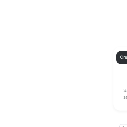
Оп
Э
з