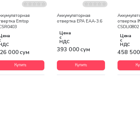
ккумуляторная
Аккумуляторная
Аккумулят
твертка Emtop
отвертка EPA EAA-3.6
отвертка 
CSR0403
CSDLI0802
Цена
Цена
Цена
с
с
с
НДС
НДС
НДС
393 000 сум
26 000 сум
458 500
Купить
Купить
Ку