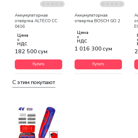
Аккумуляторная
Аккумуляторная
А
отвёртка ALTECO СС
отвертка BOSCH GO 2
о
0416
E
Цена
Цена
с
с
НДС
НДС
1 016 300 сум
182 500 сум
2
Купить
Купить
С этим покупают