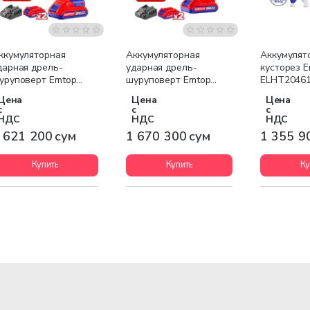
Бесплатная доставка
Бесплатная доставка
Бесплатна
ккумуляторная
Аккумуляторная
Аккумулят
дарная дрель-
ударная дрель-
кусторез 
уруповерт Emtop
шуруповерт Emtop
ELHT2046
CIDL620012
ECIDL72003
Цена
Цена
Цена
с
с
с
НДС
НДС
НДС
 621 200 сум
1 670 300 сум
1 355 9
Купить
Купить
Ку