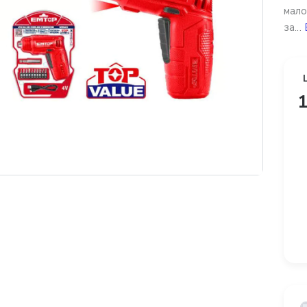
мало
за...
1