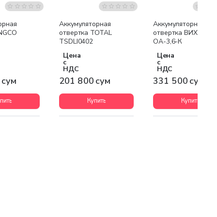
орная
Аккумуляторная
Аккумуляторная
INGCO
отвертка TOTAL
отвертка ВИХРЬ
TSDLI0402
ОА-3,6-К
Цена
Цена
с
с
НДС
НДС
 сум
201 800 сум
331 500 сум
пить
Купить
Купить