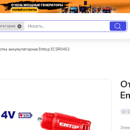
атегории
.
ртка аккумуляторная Emtop ECSR0402
От
E
Элек