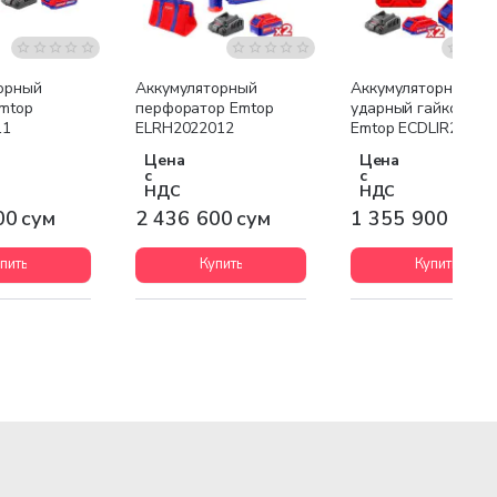
я доставка
Бесплатная доставка
Бесплатная доставк
орный
Аккумуляторный
Аккумуляторный
Emtop
перфоратор Emtop
ударный гайковерт
11
ELRH2022012
Emtop ECDLIR2017
Цена
Цена
с
с
НДС
НДС
00 сум
2 436 600 сум
1 355 900 сум
пить
Купить
Купить