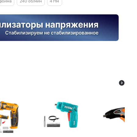
 дюйма
240 об/мин
4 Нм