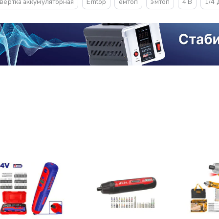
вертка аккумуляторная
Emtop
емтоп
эмтоп
4 В
1/4