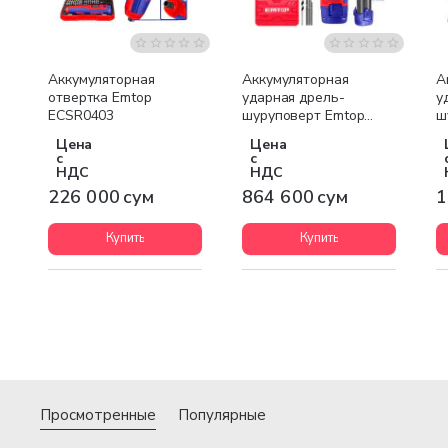
Аккумуляторная
Аккумуляторная
А
отвертка Emtop
ударная дрель-
у
ECSR0403
шуруповерт Emtop
ш
ECIDL12622
E
Цена
Цена
с
с
НДС
НДС
226 000 сум
864 600 сум
1
Купить
Купить
Просмотренные
Популярные