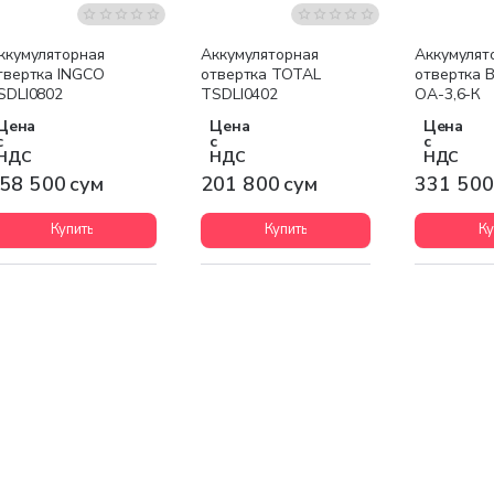
ккумуляторная
Аккумуляторная
Аккумулят
твертка INGCO
отвертка TOTAL
отвертка 
SDLI0802
TSDLI0402
ОА-3,6-К
Цена
Цена
Цена
с
с
с
НДС
НДС
НДС
58 500 сум
201 800 сум
331 500
Купить
Купить
Ку