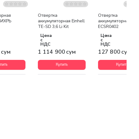
Бесплатная доставка
орная
Отвертка
Отвертка
ВИХРЬ
аккумуляторная Einhell
аккумуляторная Em
TE-SD 3,6 Li Kit
ECSR0402
Цена
Цена
с
с
НДС
НДС
 сум
1 114 900 сум
127 800 сум
пить
Купить
Купить