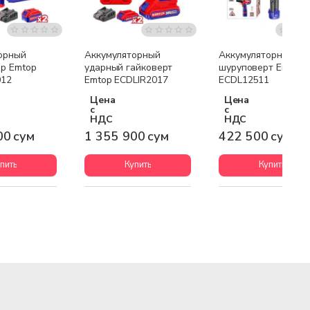
я доставка
Бесплатная доставка
орный
Аккумуляторный
Аккумуляторный
р Emtop
ударный гайковерт
шуруповерт Emtop
012
Emtop ECDLIR2017
ECDL12511
Цена
Цена
с
с
НДС
НДС
00 сум
1 355 900 сум
422 500 сум
пить
Купить
Купить