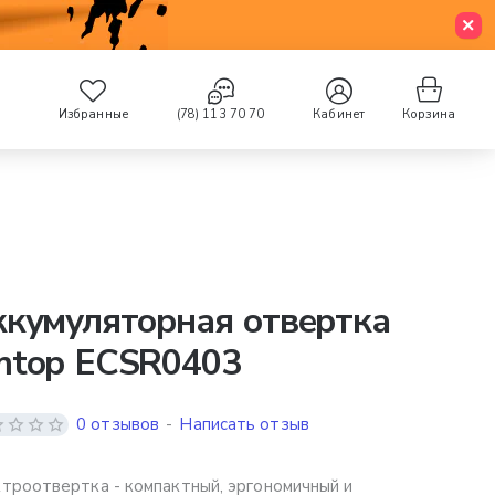
Избранные
(78) 113 70 70
Кабинет
Корзина
кумуляторная отвертка
mtop ECSR0403
0 отзывов
-
Написать отзыв
троотвертка - компактный, эргономичный и