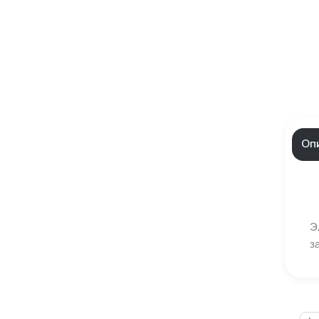
Оп
Э
з