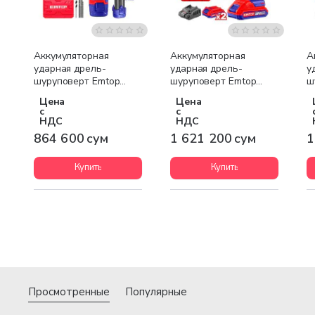
Бесплатная доставка
Аккумуляторная
Аккумуляторная
А
ударная дрель-
ударная дрель-
у
шуруповерт Emtop
шуруповерт Emtop
ш
ECIDL12622
ECIDL620012
E
Цена
Цена
с
с
НДС
НДС
864 600 сум
1 621 200 сум
1
Купить
Купить
Просмотренные
Популярные