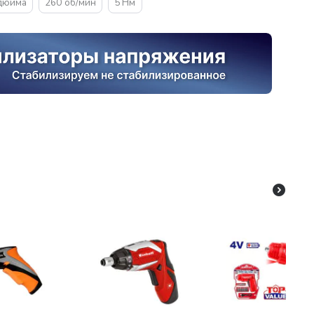
 дюйма
260 об/мин
5 Нм