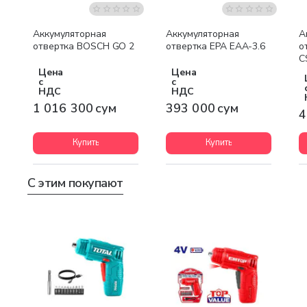
Аккумуляторная
Аккумуляторная
А
отвертка BOSCH GO 2
отвертка EPA EAA-3.6
о
C
Цена
Цена
с
с
НДС
НДС
1 016 300 сум
393 000 сум
4
Купить
Купить
С этим покупают