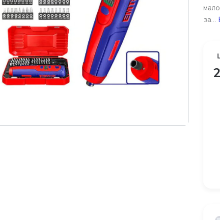
мало
за...
2