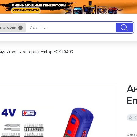
атегории
.
муляторная отвертка Emtop ECSR0403
Ак
E
Элек