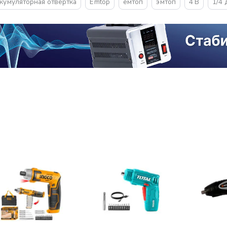
кумуляторная отвертка
Emtop
емтоп
эмтоп
4 В
1/4