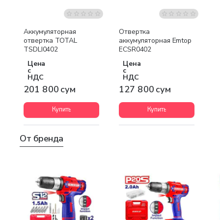
Аккумуляторная
Отвертка
отвертка TOTAL
аккумуляторная Emtop
TSDLI0402
ECSR0402
Цена
Цена
с
с
НДС
НДС
201 800 сум
127 800 сум
Купить
Купить
От бренда