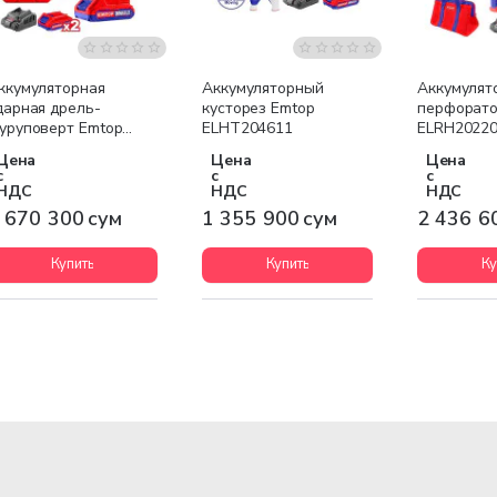
Бесплатная доставка
Бесплатная доставка
Бесплатна
ккумуляторная
Аккумуляторный
Аккумулят
дарная дрель-
кусторез Emtop
перфорато
уруповерт Emtop
ELHT204611
ELRH2022
CIDL72003
Цена
Цена
Цена
с
с
с
НДС
НДС
НДС
 670 300 сум
1 355 900 сум
2 436 6
Купить
Купить
Ку