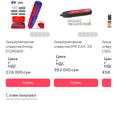
Аккумуляторная
Аккумуляторная
Аккумул
отвертка Emtop
отвертка EPA EAA-3.6
отвертк
ECSR0403
CSDLI08
Цена
Цена
Цена
с
с
с
НДС
НДС
НДС
393 000 сум
226 000 сум
458 50
Купить
Купить
С этим покупают