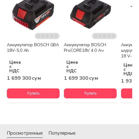
Аккумулятор BOSCH GBA
Аккумулятор BOSCH
Аккумул
Бесплатная доставка
Бесплатная доставка
Беспла
18V-5,0 Ah
ProCORE18V 4.0 Ач
шурупов
18 V-60
Цена
Цена
Цена
с
с
с
НДС
НДС
НДС
1 699 300 сум
1 699 300 сум
1 932 
Купить
Купить
Просмотренные
Популярные