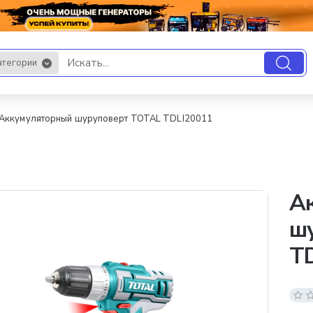
атегории
.
Аккумуляторный шуруповерт TOTAL TDLI20011
А
ш
T