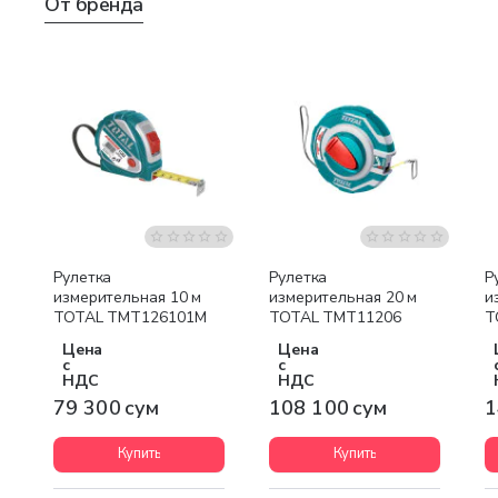
От бренда
Рулетка
Рулетка
Р
измерительная 10 м
измерительная 20 м
и
TOTAL TMT126101M
TOTAL TMT11206
T
Цена
Цена
с
с
НДС
НДС
79 300 сум
108 100 сум
1
Купить
Купить