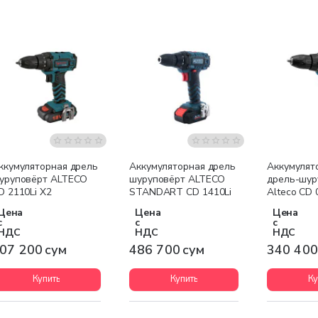
ккумуляторная дрель
Аккумуляторная дрель
Аккумулят
уруповёрт ALTECO
шуруповёрт ALTECO
дрель-шур
D 2110Li X2
STANDART CD 1410Li
Alteco CD 
Цена
Цена
Цена
с
с
с
НДС
НДС
НДС
07 200 сум
486 700 сум
340 400
Купить
Купить
Ку