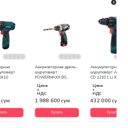
Бесплатная доставка
орная
Аккумляторная дрель-
Аккумуляторная др
уповёрт
шуруповерт
шуруповёрт ALTEC
0410
POWERMAXX BS
CD 1210.1 Li X2
BASIC
Цена
Цена
с
с
НДС
НДС
 сум
1 988 600 сум
432 000 сум
пить
Купить
Купить