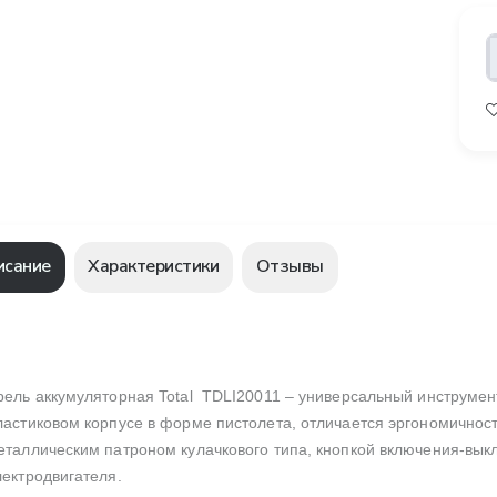
исание
Характеристики
Отзывы
рель аккумуляторная Total TDLI20011 – универсальный инструмент
ластиковом корпусе в форме пистолета, отличается эргономичнос
еталлическим патроном кулачкового типа, кнопкой включения-вык
лектродвигателя.