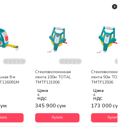
Стекловолоконная
Стекловолоконная
ьная 8 м
лента 100м TOTAL
лента 50м TOTAL
T126081M
TMTF121006
TMTF12506
Цена
Цена
с
с
НДС
НДС
сум
345 900 сум
173 000 сум
пить
Купить
Купить