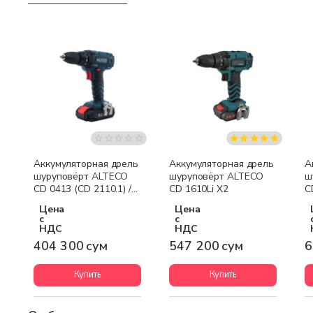
Аккумуляторная дрель
Аккумуляторная дрель
А
шуруповёрт ALTECO
шуруповёрт ALTECO
ш
CD 0413 (CD 2110.1) /
CD 1610Li X2
C
21V
Цена
Цена
с
с
НДС
НДС
404 300 сум
547 200 сум
6
Купить
Купить