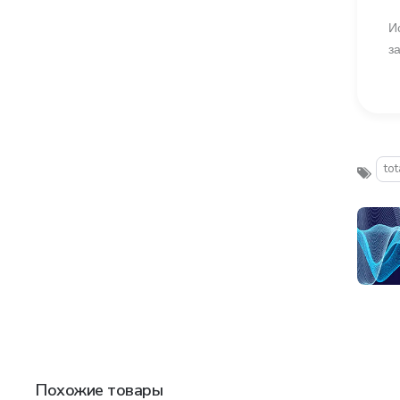
И
з
tot
Похожие товары