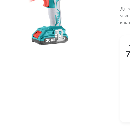
Дрел
унив
комп
7