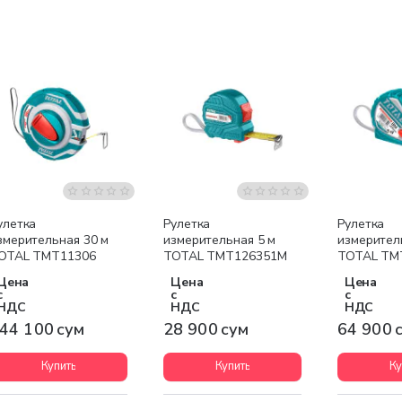
улетка
Рулетка
Рулетка
змерительная 30 м
измерительная 5 м
измерител
OTAL TMT11306
TOTAL TMT126351M
TOTAL TM
Цена
Цена
Цена
с
с
с
НДС
НДС
НДС
44 100 сум
28 900 сум
64 900 
Купить
Купить
Ку