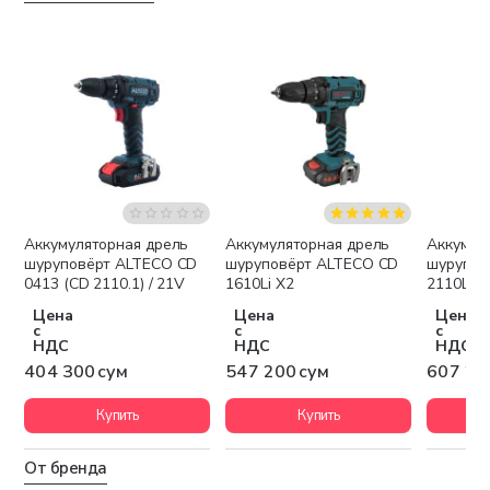
Аккумуляторная дрель
Аккумуляторная дрель
Аккумул
шуруповёрт ALTECO CD
шуруповёрт ALTECO CD
шурупов
0413 (CD 2110.1) / 21V
1610Li X2
2110Li X
Цена
Цена
Цена
с
с
с
НДС
НДС
НДС
404 300 сум
547 200 сум
607 20
Купить
Купить
От бренда