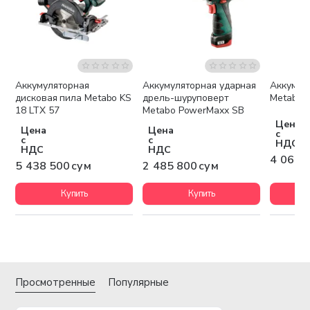
Аккумуляторная
Аккумуляторная ударная
Аккумул
Бесплатная доставка
Бесплатная доставка
Беспла
дисковая пила Metabo KS
дрель-шуруповерт
Metabo 
18 LTX 57
Metabo PowerMaxx SB
Цена
Цена
Цена
с
с
с
НДС
НДС
НДС
4 067 
5 438 500 сум
2 485 800 сум
Купить
Купить
Просмотренные
Популярные