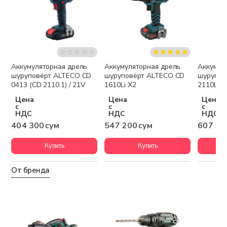
Аккумуляторная дрель
Аккумуляторная дрель
Аккумул
шуруповёрт ALTECO CD
шуруповёрт ALTECO CD
шурупов
0413 (CD 2110.1) / 21V
1610Li X2
2110Li X
Цена
Цена
Цена
с
с
с
НДС
НДС
НДС
404 300 сум
547 200 сум
607 20
Купить
Купить
От бренда