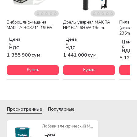
Виброшлифмашина
Дрель ударная MAKITA
Пила ци
Бесплатная доставка
Бесплатная доставка
Беспла
MAKITA BO3711 190W
HP1641 680W 13mm
(дискова
235mm 
Цена
Цена
Цена
с
с
с
НДС
НДС
НДС
1 355 900 сум
1 441 000 сум
5 122 
Купить
Купить
Просмотренные
Популярные
Лобзик электрический MAKITA 4350FCT 720W + КЕЙС
Цена