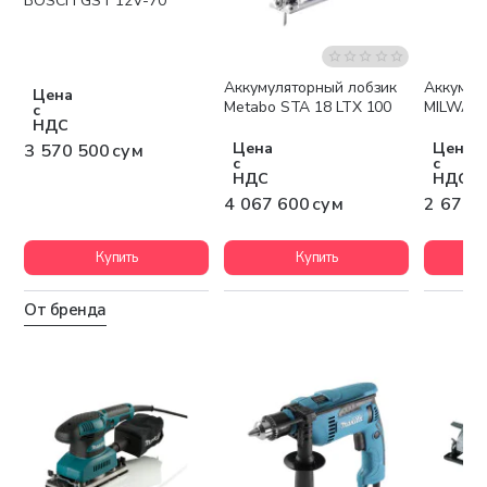
BOSCH GST 12V-70
Аккумуляторный лобзик
Аккумул
Бесплатная доставка
Беспла
Цена
Metabo STA 18 LTX 100
MILWAUK
с
НДС
Цена
Цена
3 570 500 сум
с
с
НДС
НДС
4 067 600 сум
2 678 
Купить
Купить
От бренда