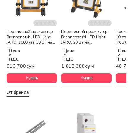
Переносной прожектор
Переносной прожектор
Прожект
Brennenstuhl LED Light
Brennenstuhl LED Light
10 свет
JARO, 1000 лм, 10 Вт на
JARO, 20 Вт на
IP65 650
аккумуляторах, IP54
аккумуляторах, 2000 лм,
Цена
Цена
Цена
1171250135
IP54 1171250245
с
с
с
НДС
НДС
НДС
813 700 сум
1 013 300 сум
40 700
Купить
Купить
От бренда