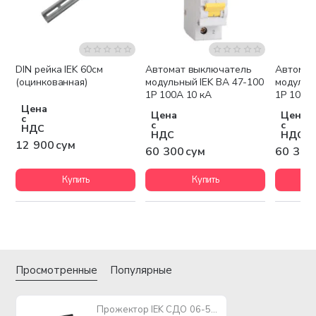
DIN рейка IEK 60см
Автомат выключатель
Автомат
(оцинкованная)
модульный IEK ВА 47-100
модульн
1P 100А 10 кА
1P 10А 1
Цена
Цена
Цена
с
с
с
НДС
НДС
НДС
12 900 сум
60 300 сум
60 300
Купить
Купить
Просмотренные
Популярные
Прожектор IEK СДО 06-50Д светодиодный черный с ДД IP54 6500 K