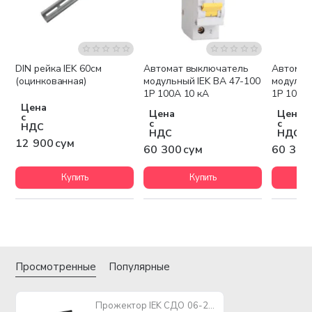
DIN рейка IEK 60см
Автомат выключатель
Автомат
(оцинкованная)
модульный IEK ВА 47-100
модульн
1P 100А 10 кА
1P 10А 1
Цена
Цена
Цена
с
с
с
НДС
НДС
НДС
12 900 сум
60 300 сум
60 300
Купить
Купить
Просмотренные
Популярные
Прожектор IEK СДО 06-20Д светодиодный черный с ДД IP54 6500 K