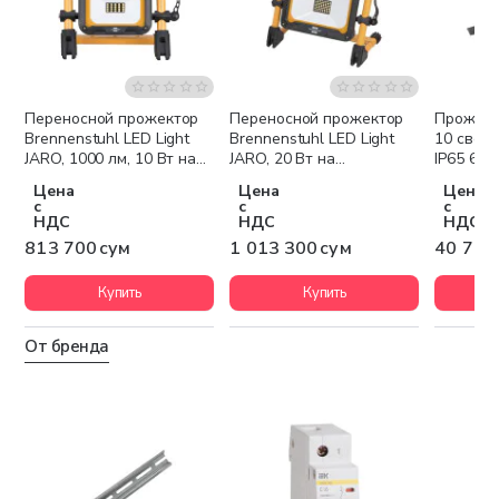
Переносной прожектор
Переносной прожектор
Прожект
Brennenstuhl LED Light
Brennenstuhl LED Light
10 свет
JARO, 1000 лм, 10 Вт на
JARO, 20 Вт на
IP65 650
аккумуляторах, IP54
аккумуляторах, 2000 лм,
Цена
Цена
Цена
1171250135
IP54 1171250245
с
с
с
НДС
НДС
НДС
813 700 сум
1 013 300 сум
40 700
Купить
Купить
От бренда