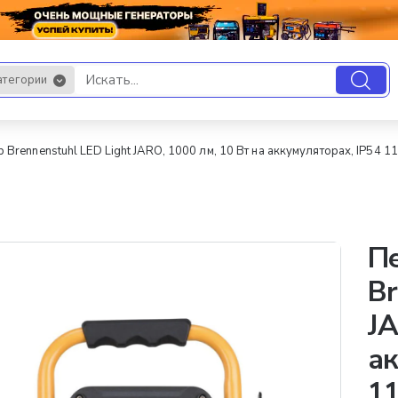
атегории
.
Brennenstuhl LED Light JARO, 1000 лм, 10 Вт на аккумуляторах, IP54 
П
Br
JA
ак
1