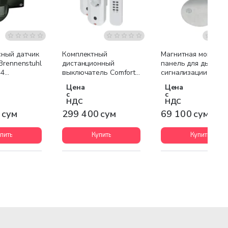
ный датчик
Комплектный
Магнитная монтажн
Brennenstuhl
дистанционный
панель для дымово
44
выключатель Comfort-
сигнализации 1290
вый 1171900
Line RC CE1 3001
Цена
Цена
Brennenstuhl 1507040
с
с
НДС
НДС
 сум
299 400 сум
69 100 сум
пить
Купить
Купить