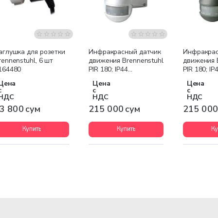
аглушка для розетки
Инфракрасный датчик
Инфракрас
rennenstuhl, 6 шт
движения Brennenstuhl
движения 
164480
PIR 180; IP44
PIR 180; IP
антрацитовый 1170900
антрацито
Цена
Цена
Цена
с
с
с
НДС
НДС
НДС
3 800 сум
215 000 сум
215 000
Купить
Купить
Ку