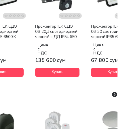
 IEK СДО
Прожектор IEK СДО
Прожектор IEK СДО
тодиодный
06-20Д светодиодный
06-30 светодиодны
5 6500 K
черный с ДД IP54 6500
черный IP65 6500 K
K
Цена
Цена
с
с
НДС
НДС
сум
135 600 сум
67 800 сум
пить
Купить
Купить