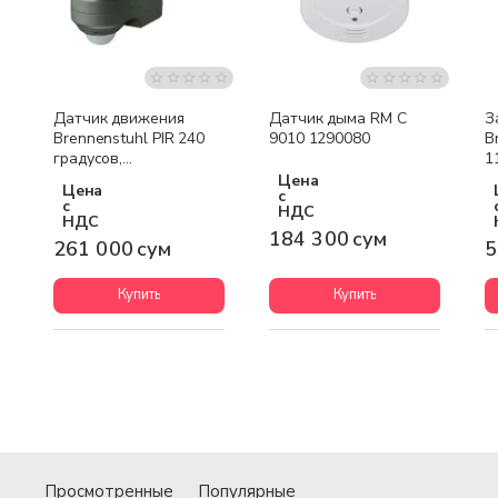
Датчик движения
Датчик дыма RM C
З
Brennenstuhl PIR 240
9010 1290080
B
градусов,
1
антрацитовый 1171910
Цена
Цена
с
с
НДС
НДС
184 300 сум
261 000 сум
5
Купить
Купить
Просмотренные
Популярные