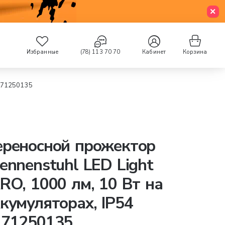
Избранные
(78) 113 70 70
Кабинет
Корзина
1171250135
ереносной прожектор
ennenstuhl LED Light
RO, 1000 лм, 10 Вт на
кумуляторах, IP54
171250135