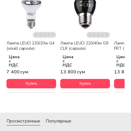
Лампа LEUCI 220/20w G4
Лампа LEUCI 220/40w G9
Лампа L
(small capsule)
CLR (capsule)
FRT (cap
Цена
Цена
Цена
с
с
с
НДС
НДС
НДС
7 400 сум
13 800 сум
13 800
Купить
Купить
Просмотренные
Популярные