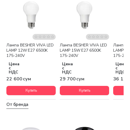
Лампа BESHER VIVA LED
Лампа BESHER VIVA LED
Лампа BESHE
LAMP 12W E27 6500K
LAMP 15W E27 6500K
LAMP 18
175-240V
175-240V
175-240
Цена
Цена
Цена
с
с
с
НДС
НДС
НДС
22 600 сум
29 700 сум
36 100
Купить
Купить
От бренда