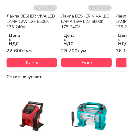
Лампа BESHER VIVA LED
Лампа BESHER VIVA LED
Лампа BESHE
LAMP 12W E27 6500K
LAMP 15W E27 6500K
LAMP 18
175-240V
175-240V
175-240
Цена
Цена
Цена
с
с
с
НДС
НДС
НДС
22 600 сум
29 700 сум
36 100
Купить
Купить
С этим покупают