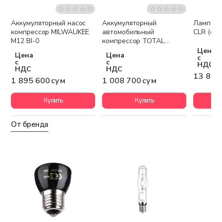
Аккумуляторный насос
Аккумуляторный
Лампа L
Бесплатная доставка
компрессор MILWAUKEE
автомобильный
CLR (cap
M12 BI-0
компрессор TOTAL
TACLI2002
Цена
Цена
Цена
с
с
с
НДС
НДС
НДС
13 800
1 895 600 сум
1 008 700 сум
Купить
Купить
От бренда