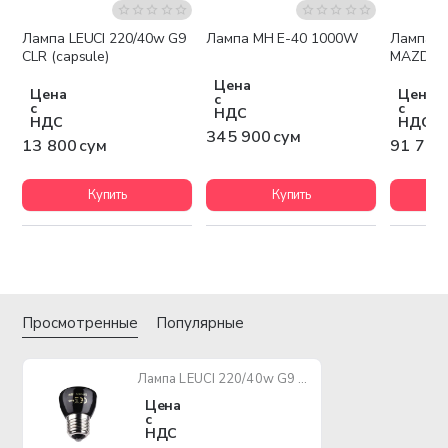
4
Лампа LEUCI 220/40w G9
Лампа MH E-40 1000W
Лампа M
CLR (capsule)
MAZDA,
Цена
Цена
Цена
с
с
с
НДС
НДС
НДС
345 900 сум
13 800 сум
91 700
Купить
Купить
Просмотренные
Популярные
Лампа LEUCI 220/40w G9 FRT (capsule)
Цена
с
НДС