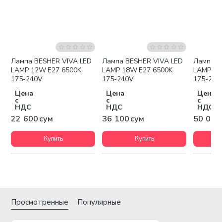
Лампа BESHER VIVA LED
Лампа BESHER VIVA LED
Лампа BESHE
LAMP 12W E27 6500K
LAMP 18W E27 6500K
LAMP 25
175-240V
175-240V
175-240
Цена
Цена
Цена
с
с
с
НДС
НДС
НДС
22 600 сум
36 100 сум
50 000
Купить
Купить
Просмотренные
Популярные