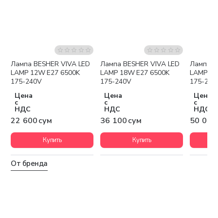
Лампа BESHER VIVA LED
Лампа BESHER VIVA LED
Лампа BESHE
LAMP 12W E27 6500K
LAMP 18W E27 6500K
LAMP 25
175-240V
175-240V
175-240
Цена
Цена
Цена
с
с
с
НДС
НДС
НДС
22 600 сум
36 100 сум
50 000
Купить
Купить
От бренда