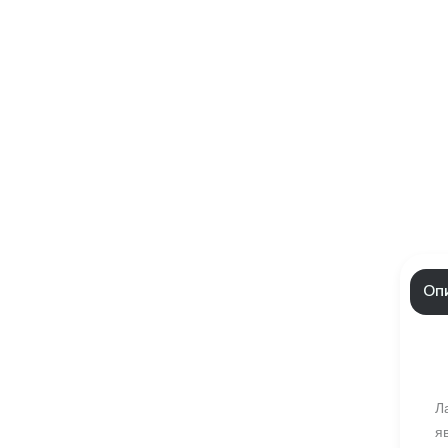
Оп
Л
я