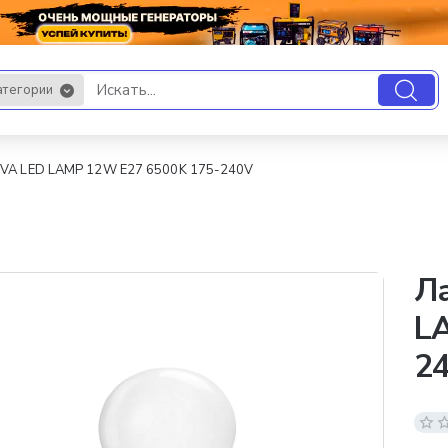
атегории
.
IVA LED LAMP 12W E27 6500K 175-240V
Л
L
2