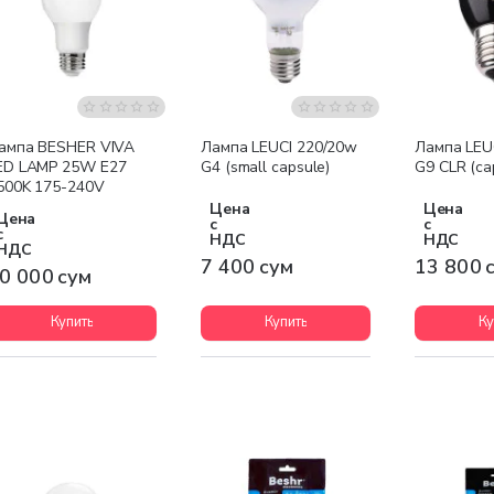
ампа BESHER VIVA
Лампа LEUCI 220/20w
Лампа LEU
ED LAMP 25W E27
G4 (small capsule)
G9 CLR (ca
500K 175-240V
Цена
Цена
Цена
с
с
с
НДС
НДС
НДС
7 400 сум
13 800 
0 000 сум
Купить
Купить
Ку