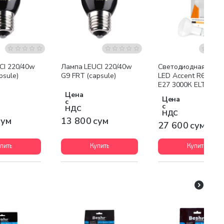
CI 220/40w
Лампа LEUCI 220/40w
Светодиодная ламп
psule)
G9 FRT (capsule)
LED Accent R63-M 
E27 3000К ELT
Цена
Цена
с
с
НДС
НДС
сум
13 800 сум
27 600 сум
пить
Купить
Купить