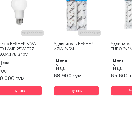
ампа BESHER VIVA
Удлинитель BESHER
Удлинител
ED LAMP 25W E27
AZIA 3x5M
EURO 3x3
500K 175-240V
Цена
Цена
Цена
с
с
с
НДС
НДС
НДС
68 900 сум
65 600 
0 000 сум
Купить
Купить
Ку