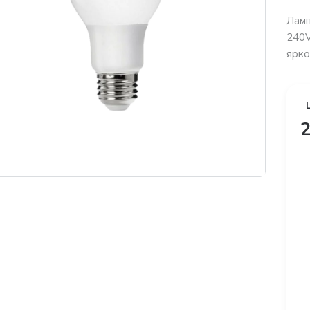
Лам
240V
ярко
2