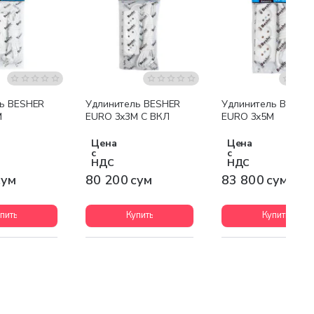
ь BESHER
Удлинитель BESHER
Удлинитель BESHE
M
EURO 3x3M С ВКЛ
EURO 3x5M
Цена
Цена
с
с
НДС
НДС
сум
80 200 сум
83 800 сум
пить
Купить
Купить