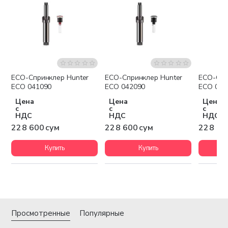
ECO-Спринклер Hunter
ECO-Спринклер Hunter
ECO-Спр
ECO 041090
ECO 042090
ECO 043
Цена
Цена
Цена
с
с
с
НДС
НДС
НДС
228 600 сум
228 600 сум
228 60
Купить
Купить
Просмотренные
Популярные