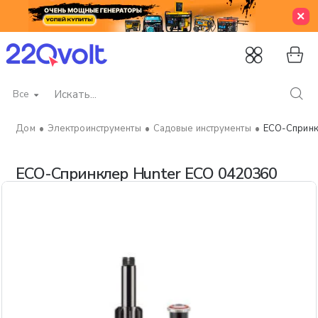
Все
Искать...
Электроинструменты
Садовые инструменты
ECO-Спринк
home
ECO-Спринклер Hunter ECO 0420360