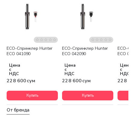
ECO-Спринклер Hunter
ECO-Спринклер Hunter
ECO-Спр
ECO 041090
ECO 042090
ECO 043
Цена
Цена
Цена
с
с
с
НДС
НДС
НДС
228 600 сум
228 600 сум
228 60
Купить
Купить
От бренда