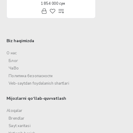
1 854 000 сум
Biz haqimizda
О нас
Блог
ЧаВо
Политика безопасности
Veb-saytdan foydalanish shartlari
Mijozlarni qo‘llab-quvvatlash
Aloqalar
Brendlar
Sayt xaritasi