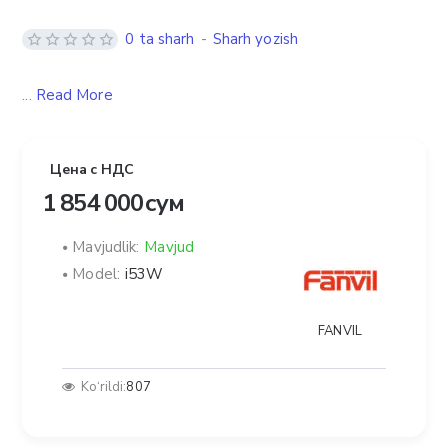
0 ta sharh
-
Sharh yozish
...
Read More
Цена с НДС
1 854 000 сум
Mavjudlik:
Mavjud
Model:
i53W
FANVIL
Ko‘rildi:
807