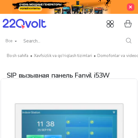
Все
Search...
Xavfsizlik va qo'riqlash tizimlari
Domofonlar va video
home
SIP вызывная панель Fanvil i53W