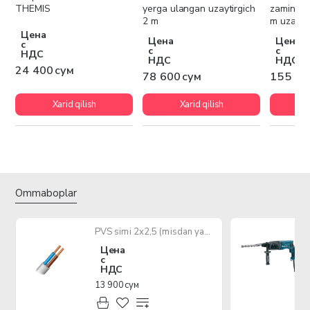
THEMIS
yerga ulangan uzaytirgich
zaminlan
2 m
m uzatma
Цена
Цена
Цена
с
с
с
НДС
НДС
НДС
24 400 сум
78 600 сум
155 70
Xarid qilish
Xarid qilish
Ommaboplar
PVS simi 2x2,5 (misdan yasalgan ko'p yadroli kabel)
Цена
с
НДС
13 900 сум