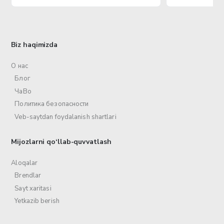
Biz haqimizda
О нас
Блог
ЧаВо
Политика безопасности
Veb-saytdan foydalanish shartlari
Mijozlarni qo‘llab-quvvatlash
Aloqalar
Brendlar
Sayt xaritasi
Yetkazib berish