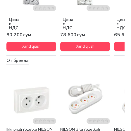
Цена
Цена
Цена
с
с
с
НДС
НДС
НДС
80 200 сум
78 600 сум
65 600
Xarid qilish
Xarid qilish
От бренда
Ikki prizli rozetka NILSON
NILSON 3 ta rozetkali
NILSON 3 