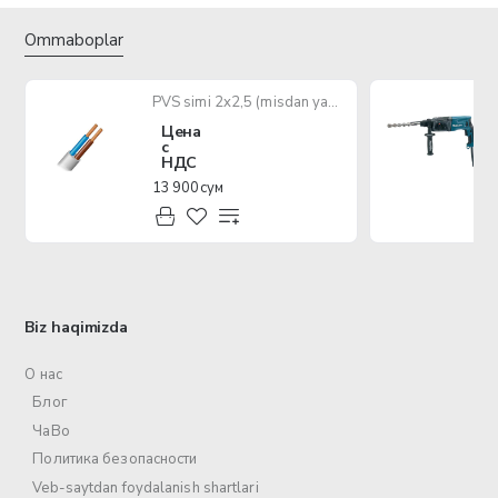
Ommaboplar
PVS simi 2x2,5 (misdan yasalgan ko'p yadroli kabel)
Цена
с
НДС
13 900 сум
Biz haqimizda
О нас
Блог
ЧаВо
Политика безопасности
Veb-saytdan foydalanish shartlari