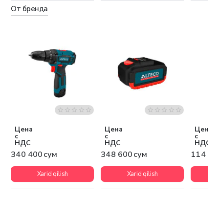
От бренда
Цена
Цена
Цена
с
с
с
НДС
НДС
НДС
340 400 сум
348 600 сум
114 90
Xarid qilish
Xarid qilish